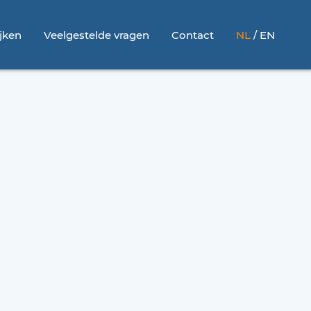
jken
Veelgestelde vragen
Contact
NL
/
EN